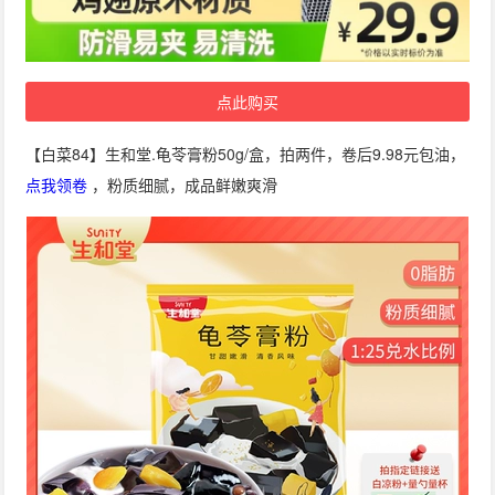
点此购买
【白菜84】生和堂.龟苓膏粉50g/盒，拍两件，卷后9.98元包油，
点我领卷
，粉质细腻，成品鲜嫩爽滑