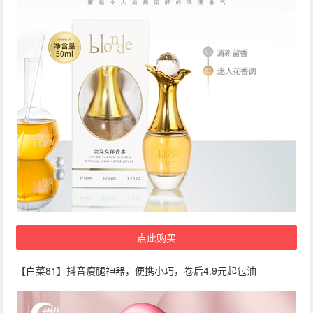
点此购买
【白菜81】抖音瘦腿神器，便携小巧，卷后4.9元起包油