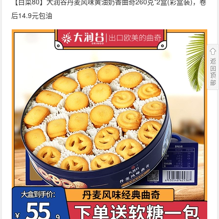
【白菜80】大润谷丹麦风味黄油奶香曲奇260克*2盒(彩盒装)，卷
后14.9元包油