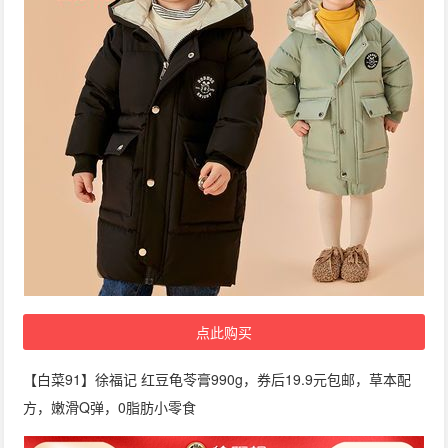
点此购买
【白菜91】徐福记 红豆龟苓膏990g，券后19.9元包邮，草本配
方，嫩滑Q弹，0脂肪小零食