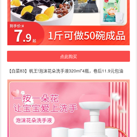
点此购买
【白菜83】帆王!泡沫花朵洗手液320ml*4瓶，卷后11.9元包油