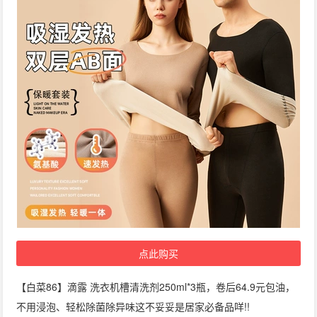
点此购买
【白菜86】滴露 洗衣机槽清洗剂250ml*3瓶，卷后64.9元包油，
不用浸泡、轻松除菌除异味这不妥妥是居家必备品咩!!