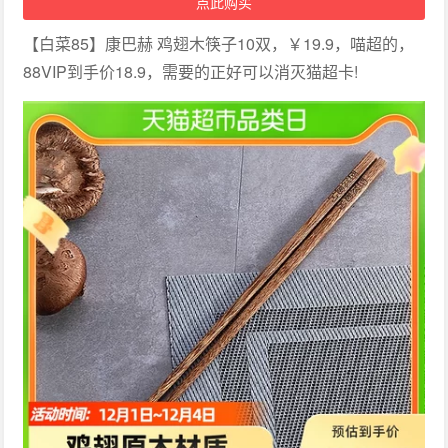
点此购买
【白菜85】康巴赫 鸡翅木筷子10双，￥19.9，喵超的，
88VIP到手价18.9，需要的正好可以消灭猫超卡!