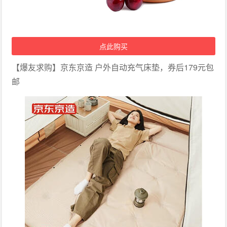
点此购买
【爆友求购】京东京造 户外自动充气床垫，券后179元包
邮