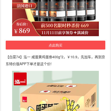
点此购买
【白菜74】泓一 咸蛋黄鸡蛋劵400g*2，￥10.9，先加车，再到京
东特价版APP下单才是这个价!