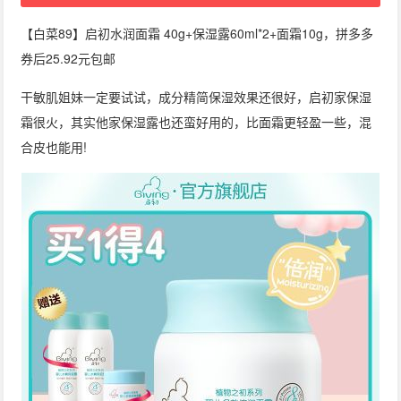
【白菜89】启初水润面霜 40g+保湿露60ml*2+面霜10g，拼多多
券后25.92元包邮
干敏肌姐妹一定要试试，成分精简保湿效果还很好，启初家保湿
霜很火，其实他家保湿露也还蛮好用的，比面霜更轻盈一些，混
合皮也能用!