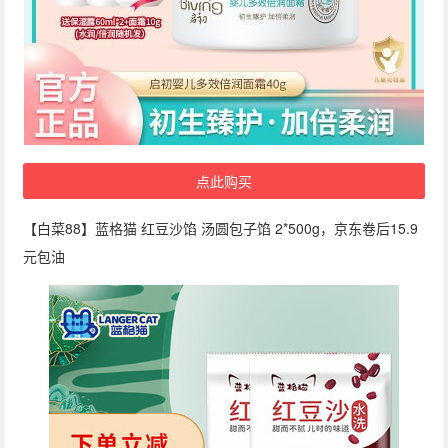
点此购买
【白菜88】蓝格猫 红豆沙馅 汤圆包子馅 2*500g，京东卷后15.9
元包油