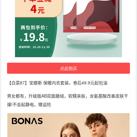
点此购买
【白菜87】宝娜斯 保暖内衣套装，卷后49.9元起包油
男女都有，升级版AB双面磨绒，软糯亲肤，含氨基酸改善皮肤干
燥!不会起静电，赠运险