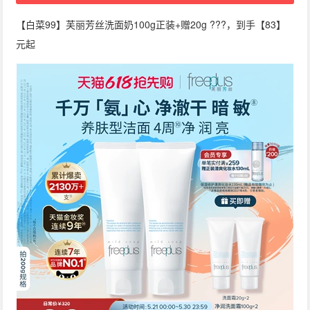
【白菜99】芙丽芳丝洗面奶100g正装+赠20g ???，到手【83】
元起