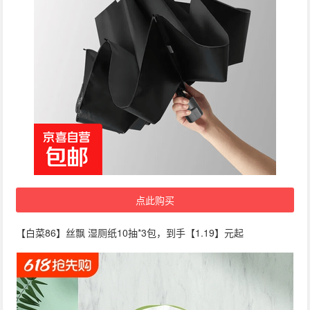
点此购买
【白菜86】丝飘 湿厕纸10抽*3包，到手【1.19】元起