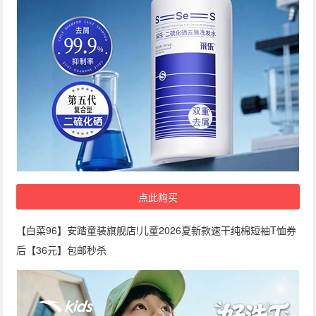
点此购买
【白菜96】安踏童装旗舰店!儿童2026夏新款速干纯棉短袖T恤券
后【36元】包邮秒杀