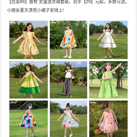
【白菜89】笛牧 女童连衣裙套装，到手【29】元起，多款可选，
小朋友夏天漂亮小裙子安排上!