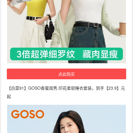
点此购买
【白菜91】GOSO香蜜闺秀.印花柔软睡衣套装，到手【23.9】元
起