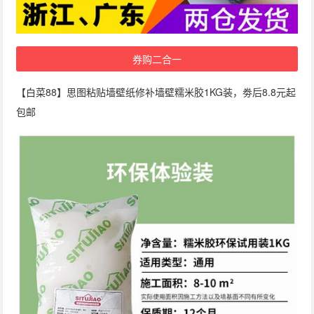
券购二合一
【白菜88】思图粘贴墙壁纸修补墙壁糯米胶1KG装，劵后8.8元起
包邮