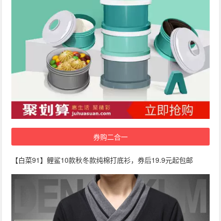
券购二合一
【白菜91】鲤鲨10款秋冬款纯棉打底衫，券后19.9元起包邮