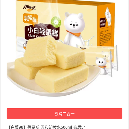
券购二合一
【白菜98】蓓昂斯 温和卸妆水500ml 卷后54