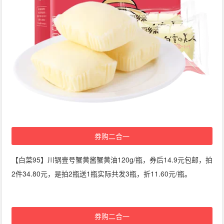
券购二合一
【白菜95】川锅壹号蟹黄酱蟹黄油120g/瓶，券后14.9元包邮，拍
2件34.80元，是拍2瓶送1瓶实际共发3瓶，折11.60元/瓶。
券购二合一