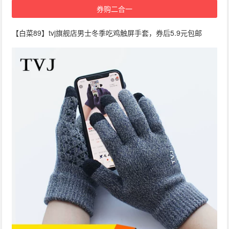
券购二合一
【白菜89】tvj旗舰店男士冬季吃鸡触屏手套，券后5.9元包邮