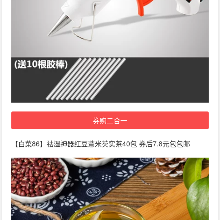
券购二合一
【白菜86】祛湿神器红豆薏米芡实茶40包 券后7.8元包包邮