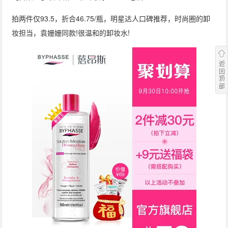
拍两件仅93.5，折合46.75/瓶，明星达人口碑推荐，时尚圈的卸
妆担当，袁姗姗同款!很温和的卸妆水!