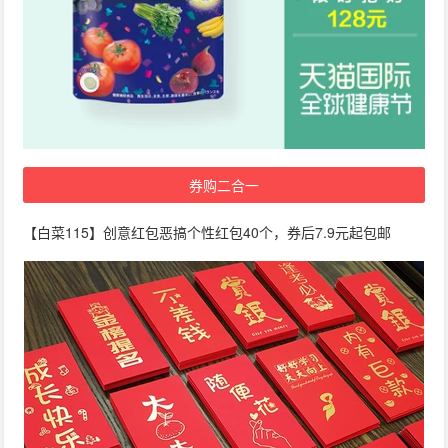
券购二合一
【白菜115】创意红包恶搞个性红包40个，券后7.9元起包邮