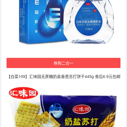
券购二合一
【白菜109】汇味园无蔗糖奶盐香葱苏打饼干445g 劵后6.9元包邮