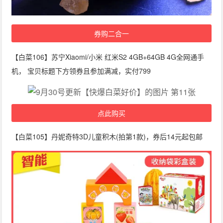
券购二合一
【白菜106】苏宁Xiaomi/小米 红米S2 4GB+64GB 4G全网通手
机， 宝贝标题下方领券且参加满减，实付799
点此购买
【白菜105】丹妮奇特3D儿童积木(拍第1款)，券后14元起包邮