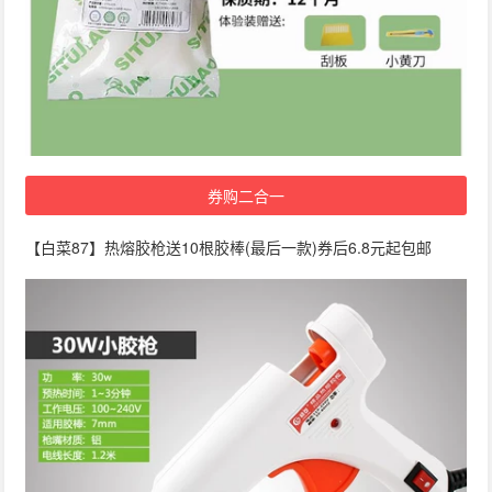
券购二合一
【白菜87】热熔胶枪送10根胶棒(最后一款)券后6.8元起包邮