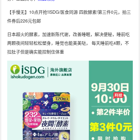
【手慢无】10点开抢!ISDG/医食同源 四款酵素!第三件0元，拍三
件券后226元包邮
日本超火的酵素，加速新陈代谢，改善睡眠，解决便秘，睡前吃
两颗夜间轻轻松松塑身，睡觉也能美美哒， 每天睡前吃4颗，不
拉肚子但是确实能控制住体重