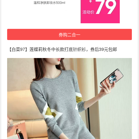
券购二合一
【白菜97】莲蝶莉秋冬中长款打底针织衫，券后39元包邮