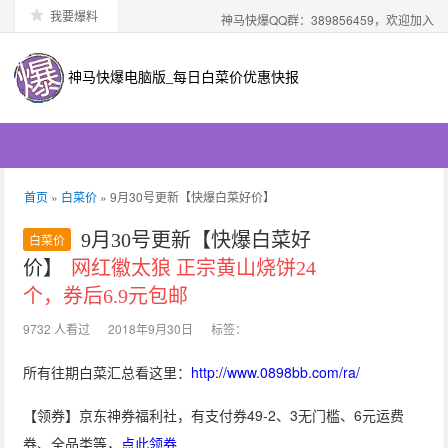
我要爆料
神马快爆QQ群：389856459，欢迎加入
神马快爆电脑版_每日白菜价优惠快报
首页
»
白菜价
» 9月30号更新【快爆白菜好价】
9月30号更新【快爆白菜好
白菜价
价】
网红徽太狼 正宗黄山烧饼24
个，券后6.9元包邮
9732 人看过
2018年9月30日
标签：
所有往期白菜汇总看这里：
http://www.0898bb.com/ra/
【领券】京东神券福利社，有支付券49-2、3无门槛、6元运费
券、全品类等，
点此领券