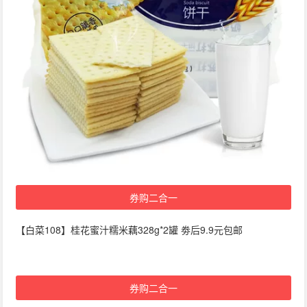
券购二合一
【白菜108】桂花蜜汁糯米藕328g*2罐 劵后9.9元包邮
券购二合一