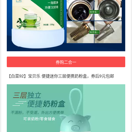
券购二合一
【白菜92】宝贝乐 便捷迷你三层便携奶粉盒，券后9元包邮