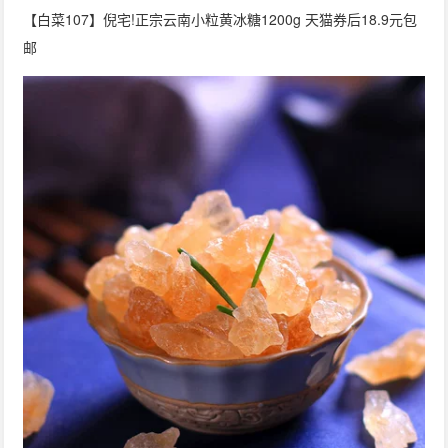
【白菜107】倪宅!正宗云南小粒黄冰糖1200g 天猫券后18.9元包
邮