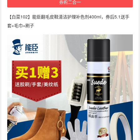
券购二合一
【白菜102】能臣翻毛皮鞋清洁护理补色剂400ml，券后5.1送手
套+毛巾+刷子