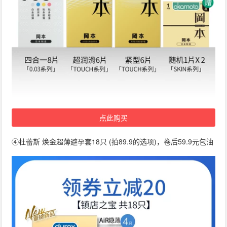
点此购买
④杜蕾斯 焕金超薄避孕套18只 (拍89.9的选项)，卷后59.9元包油