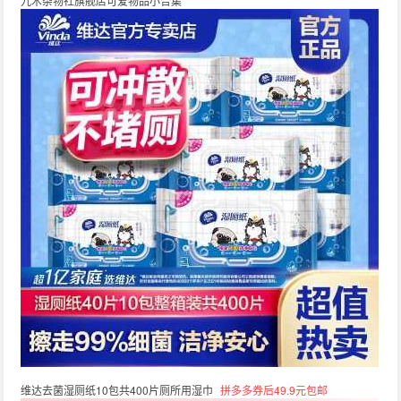
九木杂物社旗舰店可爱物品小合集
维达去菌湿厕纸10包共400片厕所用湿巾
拼多多券后49.9元包邮