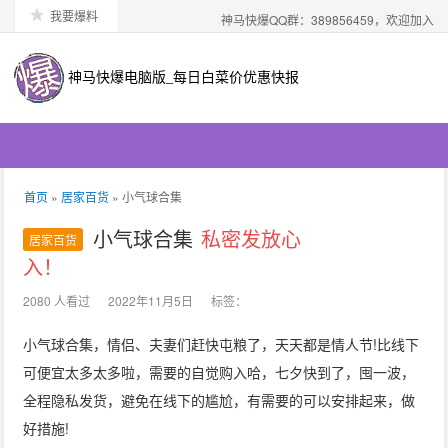
我要爆料
神马快爆QQ群：389856459，欢迎加入
神马快爆电脑版_每日白菜价优惠快报
首页
»
居家百货
» 小气球合集
小气球合集
私密发放心
居家百货
入！
2080 人看过
2022年11月5日
标签：
小气球合集，情侣、夫妻们赶快屯粮了，天天都是情人节!比线下
可便宜太多太多啦，需要的自觉购入哈，七夕快到了，囤一波，
全程隐私发货，避免在线下的尴尬，有需要的可以安排起来，做
好措施!