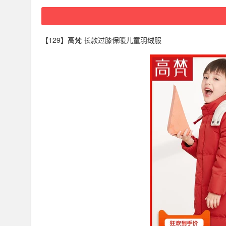
【129】高梵 长款过膝保暖儿童羽绒服