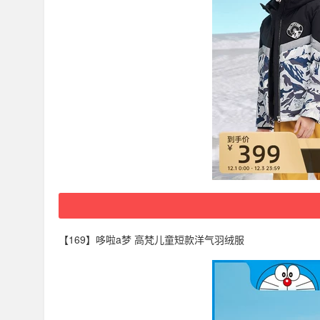
【169】哆啦a梦 高梵儿童短款洋气羽绒服