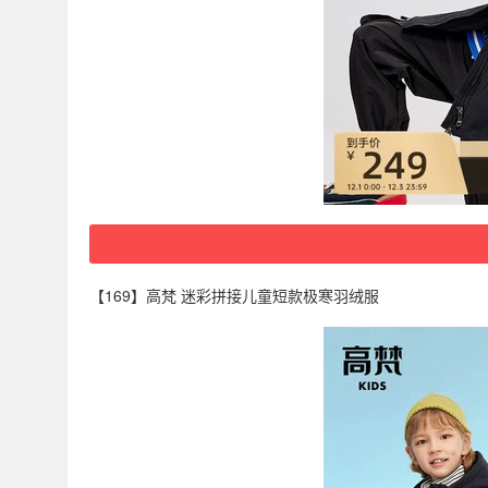
【169】高梵 迷彩拼接儿童短款极寒羽绒服