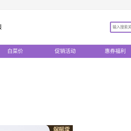
报
白菜价
促销活动
惠券福利