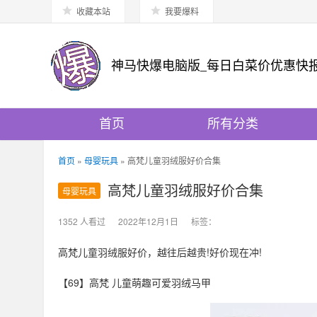
收藏本站
我要爆料
神马快爆电脑版_每日白菜价优惠快
首页
所有分类
首页
»
母婴玩具
» 高梵儿童羽绒服好价合集
高梵儿童羽绒服好价合集
母婴玩具
1352 人看过
2022年12月1日
标签：
高梵儿童羽绒服好价，越往后越贵!好价现在冲!
【69】高梵 儿童萌趣可爱羽绒马甲