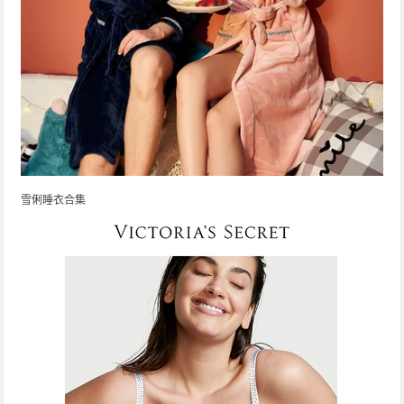
雪俐睡衣合集