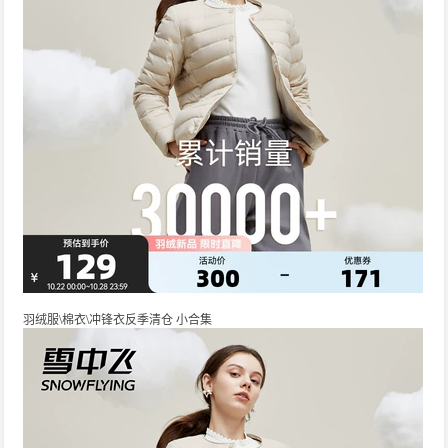
羽绒服\棉衣\冲锋衣反季清仓 小合集