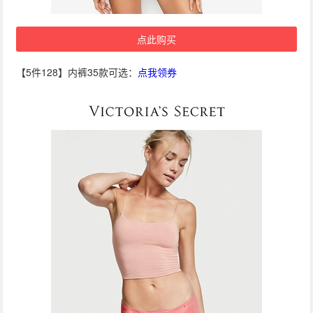
点此购买
【5件128】内裤35款可选：
点我领券