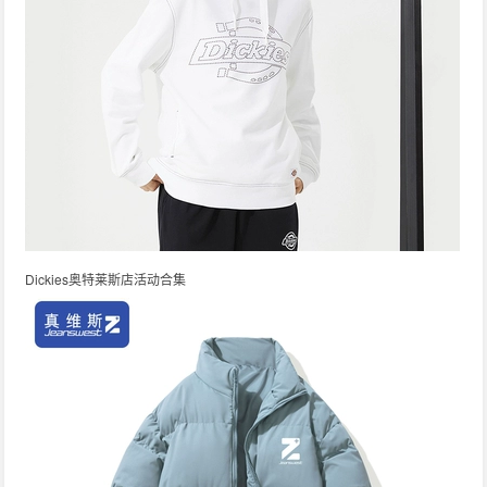
Dickies奥特莱斯店活动合集