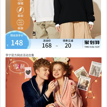
李宁官方网店活动合集