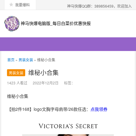
我要爆料
神马快爆QQ群：389856459，欢迎加入
神马快爆电脑版_每日白菜价优惠快报
首页
»
男装女装
» 维秘小合集
维秘小合集
男装女装
1423 人看过
2022年12月2日
标签：
维秘小合集
【拍2件168】logo文胸字母肩带/26款任选：
点我领券