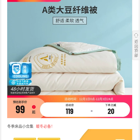
冬季床品小合集
暖冬必备！