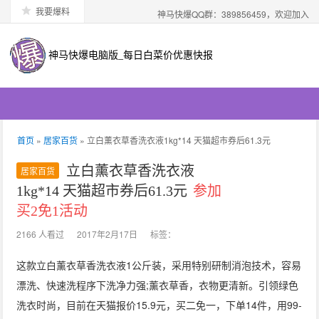
我要爆料
神马快爆QQ群：389856459，欢迎加入
神马快爆电脑版_每日白菜价优惠快报
首页
»
居家百货
» 立白薰衣草香洗衣液1kg*14 天猫超市券后61.3元
立白薰衣草香洗衣液
居家百货
1kg*14 天猫超市券后61.3元
参加
买2免1活动
2166 人看过
2017年2月17日
标签：
这款立白薰衣草香洗衣液1公斤装，采用特别研制消泡技术，容易
漂洗、快速洗程序下洗净力强;薰衣草香，衣物更清新。引领绿色
洗衣时尚，目前在天猫报价15.9元，买二免一，下单14件，用99-