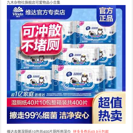
九木杂物社旗舰店可爱物品小合集
维达去菌湿厕纸10包共400片厕所用湿巾
拼多多券后49.9元包邮